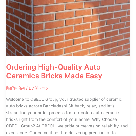
Ordering High-Quality Auto
Ceramics Bricks Made Easy
সিরামিক ব্রিক্স
/ By
ইট লাগবে
Welcome to CBECL Group, your trusted supplier of ceramic
auto bricks across Bangladesh! Sit back, relax, and let’s
streamline your order process for top-notch auto ceramic
bricks right from the comfort of your home. Why Choose
CBECL Group? At CBECL, we pride ourselves on reliability and
excellence. Our commitment to delivering premium auto