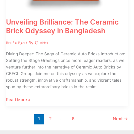
Unveiling Brilliance: The Ceramic
Brick Odyssey in Bangladesh
সিরামিক ব্রিক্স
/ By
ইট লাগবে
Diving Deeper: The Saga of Ceramic Auto Bricks Introduction:
Setting the Stage Greetings once more, eager readers, as we
venture further into the narrative of Ceramic Auto Bricks by
CBECL Group. Join me on this odyssey as we explore the
robust strength, innovative craftsmanship, and vibrant tales
spun by these extraordinary bricks in the realm
Unveiling
Read More »
Brilliance:
The
1
2
…
6
Next
→
Ceramic
Brick
Odyssey