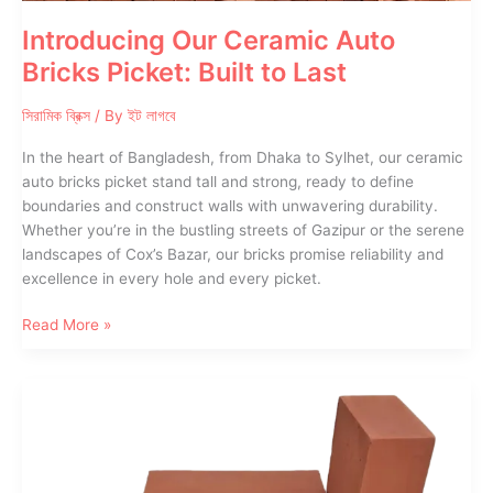
Introducing Our Ceramic Auto
Bricks Picket: Built to Last
সিরামিক ব্রিক্স
/ By
ইট লাগবে
In the heart of Bangladesh, from Dhaka to Sylhet, our ceramic
auto bricks picket stand tall and strong, ready to define
boundaries and construct walls with unwavering durability.
Whether you’re in the bustling streets of Gazipur or the serene
landscapes of Cox’s Bazar, our bricks promise reliability and
excellence in every hole and every picket.
Introducing
Read More »
Our
Ceramic
Auto
Bricks
Picket:
Built