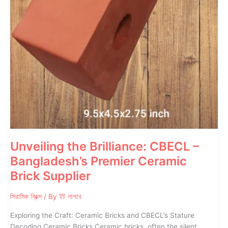
Unveiling the Brilliance: CBECL –
Bangladesh’s Premier Ceramic
Brick Supplier
সিরামিক ব্রিক্স
/ By
ইট লাগবে
Exploring the Craft: Ceramic Bricks and CBECL’s Stature
Decoding Ceramic Bricks Ceramic bricks, often the silent