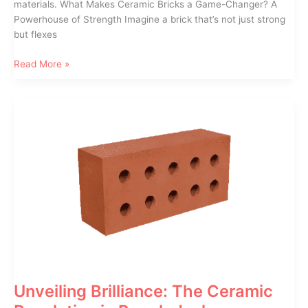
materials. What Makes Ceramic Bricks a Game-Changer? A
Powerhouse of Strength Imagine a brick that’s not just strong
but flexes
The
Read More »
Strength
of
Ceramic
Bricks
in
Bangladesh
Unveiling Brilliance: The Ceramic