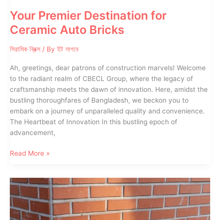
Your Premier Destination for
Ceramic Auto Bricks
সিরামিক ব্রিক্স
/ By
ইট লাগবে
Ah, greetings, dear patrons of construction marvels! Welcome
to the radiant realm of CBECL Group, where the legacy of
craftsmanship meets the dawn of innovation. Here, amidst the
bustling thoroughfares of Bangladesh, we beckon you to
embark on a journey of unparalleled quality and convenience.
The Heartbeat of Innovation In this bustling epoch of
advancement,
Your
Read More »
Premier
Destination
for
Ceramic
Auto
Bricks