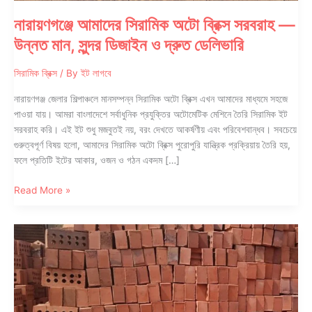
নারায়ণগঞ্জে আমাদের সিরামিক অটো ব্রিক্স সরবরাহ —
উন্নত মান, সুন্দর ডিজাইন ও দ্রুত ডেলিভারি
সিরামিক ব্রিক্স
/ By
ইট লাগবে
নারায়ণগঞ্জ জেলার শিল্পাঞ্চলে মানসম্পন্ন সিরামিক অটো ব্রিক্স এখন আমাদের মাধ্যমে সহজে
পাওয়া যায়। আমরা বাংলাদেশে সর্বাধুনিক প্রযুক্তির অটোমেটিক মেশিনে তৈরি সিরামিক ইট
সরবরাহ করি। এই ইট শুধু মজবুতই নয়, বরং দেখতে আকর্ষণীয় এবং পরিবেশবান্ধব। সবচেয়ে
গুরুত্বপূর্ণ বিষয় হলো, আমাদের সিরামিক অটো ব্রিক্স পুরোপুরি যান্ত্রিক প্রক্রিয়ায় তৈরি হয়,
ফলে প্রতিটি ইটের আকার, ওজন ও গঠন একদম […]
নারায়ণগঞ্জে
Read More »
আমাদের
সিরামিক
অটো
ব্রিক্স
সরবরাহ
—
উন্নত
মান,