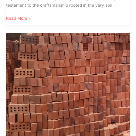
testament to the craftsmanship rooted in the very soil
10-
Read More »
hole
Ceramic
Auto
Bricks
Pickets