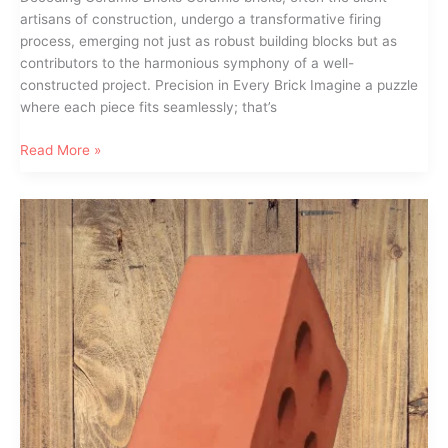
artisans of construction, undergo a transformative firing
process, emerging not just as robust building blocks but as
contributors to the harmonious symphony of a well-
constructed project. Precision in Every Brick Imagine a puzzle
where each piece fits seamlessly; that’s
Unveiling
Read More »
the
Brilliance:
CBECL
–
Bangladesh’s
Premier
Ceramic
Brick
Supplier