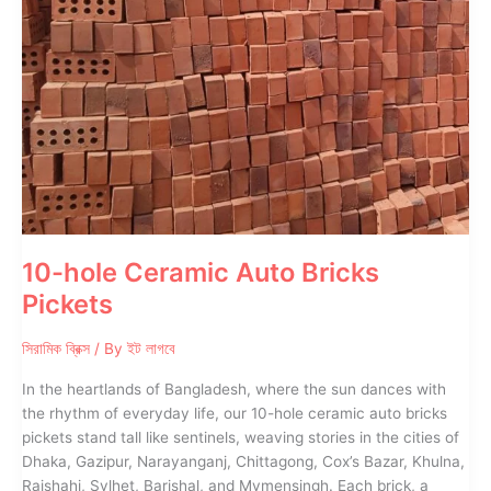
সুন্দর
ডিজাইন
ও
দ্রুত
ডেলিভারি
10-hole Ceramic Auto Bricks
Pickets
সিরামিক ব্রিক্স
/ By
ইট লাগবে
In the heartlands of Bangladesh, where the sun dances with
the rhythm of everyday life, our 10-hole ceramic auto bricks
pickets stand tall like sentinels, weaving stories in the cities of
Dhaka, Gazipur, Narayanganj, Chittagong, Cox’s Bazar, Khulna,
Rajshahi, Sylhet, Barishal, and Mymensingh. Each brick, a