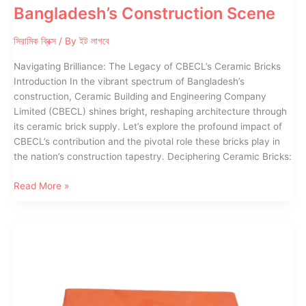
Bangladesh’s Construction Scene
সিরামিক ব্রিক্স
/ By
ইট লাগবে
Navigating Brilliance: The Legacy of CBECL’s Ceramic Bricks
Introduction In the vibrant spectrum of Bangladesh’s
construction, Ceramic Building and Engineering Company
Limited (CBECL) shines bright, reshaping architecture through
its ceramic brick supply. Let’s explore the profound impact of
CBECL’s contribution and the pivotal role these bricks play in
the nation’s construction tapestry. Deciphering Ceramic Bricks:
Ceramic
Read More »
Bricks
Revolution
in
Bangladesh’s
Construction
Scene