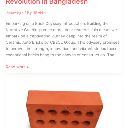
Revolution in Bangladesh
সিরামিক ব্রিক্স
/ By
ইট লাগবে
Embarking on a Brick Odyssey Introduction: Building the
Narrative Greetings once more, dear readers! Join me as we
embark on a captivating journey deep into the realm of
Ceramic Auto Bricks by CBECL Group. This odyssey promises
to unravel the strength, innovation, and vibrant stories these
exceptional bricks bring to the canvas of construction. The
Unveiling
Read More »
Brilliance:
The
Ceramic
Revolution
in
Bangladesh