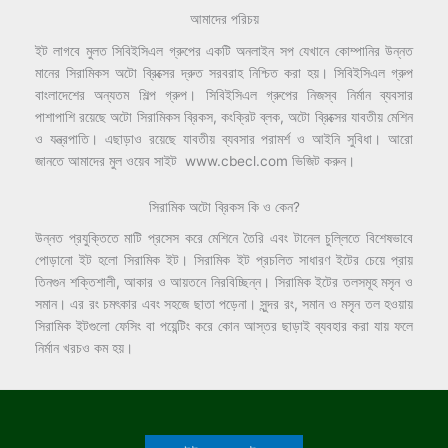
in
আমাদের পরিচয়
Bangladesh
ইট লাগবে মুলত সিবিইসিএল গ্রুপের একটি অনলাইন সপ যেখানে কোম্পানির উন্নত
মানের সিরামিকস অটো ব্রিক্সের দ্রুত সরবরাহ নিশ্চিত করা হয়। সিবিইসিএল গ্রুপ
বাংলাদেশের অন্যতম শিল্প গ্রুপ। সিবিইসিএল গ্রুপের নিজস্ব নির্মান ব্যবসার
পাশাপাশি রয়েছে অটো সিরামিকস ব্রিকস, কংক্রিট ব্লক, অটো ব্রিক্সের যাবতীয় মেশিন
ও যন্ত্রপাতি। এছাড়াও রয়েছে যাবতীয় ব্যবসার পরামর্শ ও আইনি সুবিধা। আরো
জানতে আমাদের মুল ওয়েব সাইট www.cbecl.com ভিজিট করুন।
সিরামিক অটো ব্রিকস কি ও কেন?
উন্নত প্রযুক্তিতে মাটি প্রসেস করে মেশিনে তৈরি এবং টানেল চুল্লিতে বিশেষভাবে
পোড়ানো ইট হলো সিরামিক ইট। সিরামিক ইট প্রচলিত সাধারণ ইটের চেয়ে প্রায়
তিনগুন শক্তিশালী, আকার ও আয়তনে নিরবিচ্ছিন্ন। সিরামিক ইটের তলসমূহ মসৃন ও
সমান। এর রং চমৎকার এবং সহজে ছাতা পড়েনা। সুন্দর রং, সমান ও মসৃন তল হওয়ায়
সিরামিক ইটগুলো ফেসিং বা পয়েন্টিং করে কোন আস্তর ছাড়াই ব্যবহার করা যায় ফলে
নির্মান খরচও কম হয়।