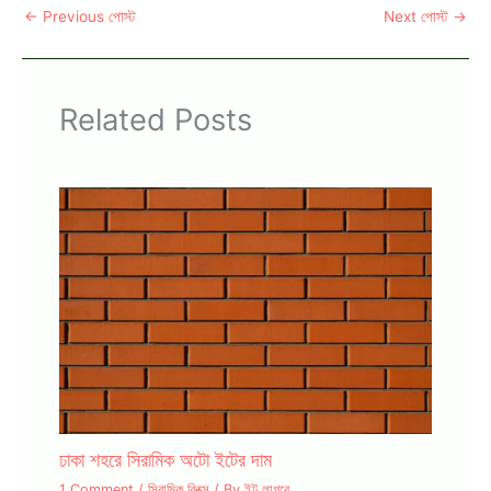
←
Previous পোস্ট
Next পোস্ট
→
Related Posts
ঢাকা শহরে সিরামিক অটো ইটের দাম
1 Comment
/
সিরামিক ব্রিক্স
/ By
ইট লাগবে