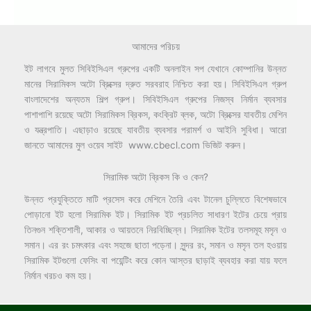
আমাদের পরিচয়
ইট লাগবে মুলত সিবিইসিএল গ্রুপের একটি অনলাইন সপ যেখানে কোম্পানির উন্নত
মানের সিরামিকস অটো ব্রিক্সের দ্রুত সরবরাহ নিশ্চিত করা হয়। সিবিইসিএল গ্রুপ
বাংলাদেশের অন্যতম শিল্প গ্রুপ। সিবিইসিএল গ্রুপের নিজস্ব নির্মান ব্যবসার
পাশাপাশি রয়েছে অটো সিরামিকস ব্রিকস, কংক্রিট ব্লক, অটো ব্রিক্সের যাবতীয় মেশিন
ও যন্ত্রপাতি। এছাড়াও রয়েছে যাবতীয় ব্যবসার পরামর্শ ও আইনি সুবিধা। আরো
জানতে আমাদের মুল ওয়েব সাইট www.cbecl.com ভিজিট করুন।
সিরামিক অটো ব্রিকস কি ও কেন?
উন্নত প্রযুক্তিতে মাটি প্রসেস করে মেশিনে তৈরি এবং টানেল চুল্লিতে বিশেষভাবে
পোড়ানো ইট হলো সিরামিক ইট। সিরামিক ইট প্রচলিত সাধারণ ইটের চেয়ে প্রায়
তিনগুন শক্তিশালী, আকার ও আয়তনে নিরবিচ্ছিন্ন। সিরামিক ইটের তলসমূহ মসৃন ও
সমান। এর রং চমৎকার এবং সহজে ছাতা পড়েনা। সুন্দর রং, সমান ও মসৃন তল হওয়ায়
সিরামিক ইটগুলো ফেসিং বা পয়েন্টিং করে কোন আস্তর ছাড়াই ব্যবহার করা যায় ফলে
নির্মান খরচও কম হয়।