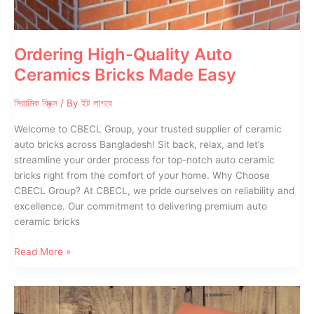
Ordering High-Quality Auto
Ceramics Bricks Made Easy
সিরামিক ব্রিক্স
/ By
ইট লাগবে
Welcome to CBECL Group, your trusted supplier of ceramic
auto bricks across Bangladesh! Sit back, relax, and let’s
streamline your order process for top-notch auto ceramic
bricks right from the comfort of your home. Why Choose
CBECL Group? At CBECL, we pride ourselves on reliability and
excellence. Our commitment to delivering premium auto
ceramic bricks
Ordering
Read More »
High-
Quality
Auto
Ceramics