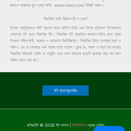
জানতে আমাদের মুল ওয়েব সাইট www.cbecl.com ভিজিট করুন।
সিরামিক অটো ব্রিকস কি ও কেন?
উন্নত প্রযুক্তিতে মাটি প্রসেস করে মেশিনে তৈরি এবং টানেল চুল্লিতে বিশেষভাবে
পোড়ানো ইট হলো সিরামিক ইট। সিরামিক ইট প্রচলিত সাধারণ ইটের চেয়ে প্রায়
তিনগুন শক্তিশালী, আকার ও আয়তনে নিরবিচ্ছিন্ন। সিরামিক ইটের তলসমূহ মসৃন ও
সমান। এর রং চমৎকার এবং সহজে ছাতা পড়েনা। সুন্দর রং, সমান ও মসৃন তল হওয়ায়
সিরামিক ইটগুলো ফেসিং বা পয়েন্টিং করে কোন আস্তর ছাড়াই ব্যবহার করা যায় ফলে
নির্মান খরচও কম হয়।
ইট ক্যালকুলেটর
কপিরাইট © 2026 ইট লাগবে |
সিবিইসিএল
দ্বারা চালিত