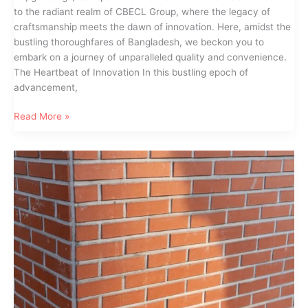
to the radiant realm of CBECL Group, where the legacy of
craftsmanship meets the dawn of innovation. Here, amidst the
bustling thoroughfares of Bangladesh, we beckon you to
embark on a journey of unparalleled quality and convenience.
The Heartbeat of Innovation In this bustling epoch of
advancement,
Your
Read More »
Premier
Destination
for
Ceramic
Auto
Bricks