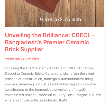
Unveiling the Brilliance: CBECL –
Bangladesh’s Premier Ceramic
Brick Supplier
সিরামিক ব্রিক্স
/ By
ইট লাগবে
Exploring the Craft: Ceramic Bricks and CBECL’s Stature
Decoding Ceramic Bricks Ceramic bricks, often the silent
artisans of construction, undergo a transformative firing
process, emerging not just as robust building blocks but as
contributors to the harmonious symphony of a well-
constructed project. Precision in Every Brick Imagine a puzzle
where each piece fits seamlessly; that’s