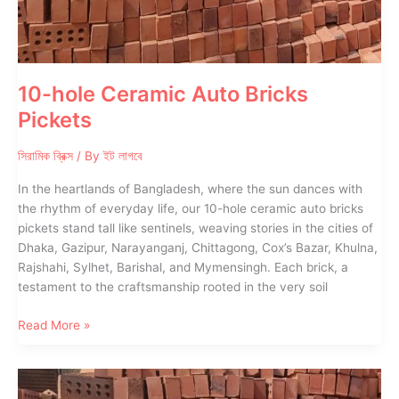
10-hole Ceramic Auto Bricks
Pickets
সিরামিক ব্রিক্স
/ By
ইট লাগবে
In the heartlands of Bangladesh, where the sun dances with
the rhythm of everyday life, our 10-hole ceramic auto bricks
pickets stand tall like sentinels, weaving stories in the cities of
Dhaka, Gazipur, Narayanganj, Chittagong, Cox’s Bazar, Khulna,
Rajshahi, Sylhet, Barishal, and Mymensingh. Each brick, a
testament to the craftsmanship rooted in the very soil
10-
Read More »
hole
Ceramic
Auto