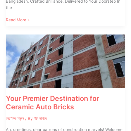
Bangladesh. Crafted Brilliance, Delivered to Your Doorstep In
the
Your
Read More »
Path
to
Premier
Auto
Ceramic
Bricks
Your Premier Destination for
Ceramic Auto Bricks
সিরামিক ব্রিক্স
/ By
ইট লাগবে
Ah, greetings, dear patrons of construction marvels! Welcome