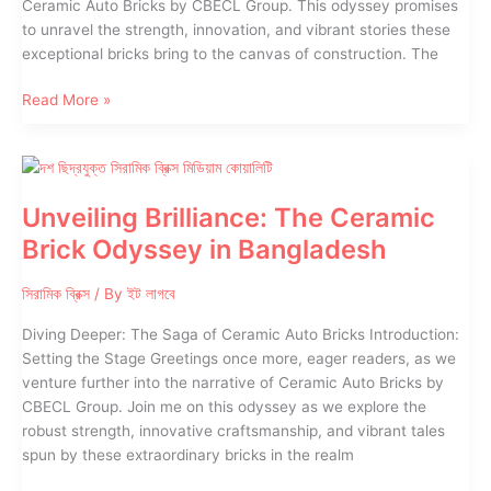
Ceramic Auto Bricks by CBECL Group. This odyssey promises
to unravel the strength, innovation, and vibrant stories these
exceptional bricks bring to the canvas of construction. The
Unveiling
Read More »
Brilliance:
The
Ceramic
Revolution
Unveiling Brilliance: The Ceramic
in
Brick Odyssey in Bangladesh
Bangladesh
সিরামিক ব্রিক্স
/ By
ইট লাগবে
Diving Deeper: The Saga of Ceramic Auto Bricks Introduction:
Setting the Stage Greetings once more, eager readers, as we
venture further into the narrative of Ceramic Auto Bricks by
CBECL Group. Join me on this odyssey as we explore the
robust strength, innovative craftsmanship, and vibrant tales
spun by these extraordinary bricks in the realm