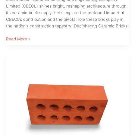
Limited (CBECL) shines bright, reshaping architecture through
its ceramic brick supply. Let’s explore the profound impact of
CBECL’s contribution and the pivotal role these bricks play in
the nation’s construction tapestry. Deciphering Ceramic Bricks:
Ceramic
Read More »
Bricks
Revolution
in
Bangladesh’s
Construction
Scene