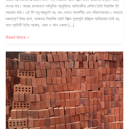
পাওয়া যায়। আমরা বাংলাদেশে সর্বাধুনিক প্রযুক্তির অটোমেটিক মেশিনে তৈরি সিরামিক ইট
সরবরাহ করি। এই ইট শুধু মজবুতই নয়, বরং দেখতে আকর্ষণীয় এবং পরিবেশবান্ধব। সবচেয়ে
গুরুত্বপূর্ণ বিষয় হলো, আমাদের সিরামিক অটো ব্রিক্স পুরোপুরি যান্ত্রিক প্রক্রিয়ায় তৈরি হয়,
ফলে প্রতিটি ইটের আকার, ওজন ও গঠন একদম […]
নারায়ণগঞ্জে
Read More »
আমাদের
সিরামিক
অটো
ব্রিক্স
সরবরাহ
—
উন্নত
মান,
সুন্দর
ডিজাইন
ও
দ্রুত
ডেলিভারি