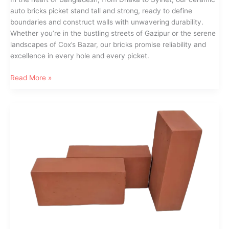
auto bricks picket stand tall and strong, ready to define
boundaries and construct walls with unwavering durability.
Whether you’re in the bustling streets of Gazipur or the serene
landscapes of Cox’s Bazar, our bricks promise reliability and
excellence in every hole and every picket.
Introducing
Read More »
Our
Ceramic
Auto
Bricks
Picket:
Built
to
Last