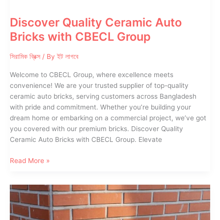
Discover Quality Ceramic Auto
Bricks with CBECL Group
সিরামিক ব্রিক্স
/ By
ইট লাগবে
Welcome to CBECL Group, where excellence meets
convenience! We are your trusted supplier of top-quality
ceramic auto bricks, serving customers across Bangladesh
with pride and commitment. Whether you’re building your
dream home or embarking on a commercial project, we’ve got
you covered with our premium bricks. Discover Quality
Ceramic Auto Bricks with CBECL Group. Elevate
Discover
Read More »
Quality
Ceramic
Auto
Bricks
with