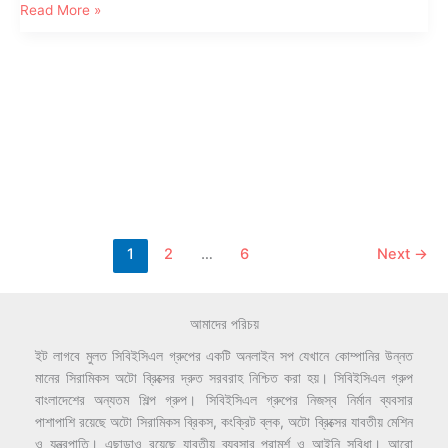
Unveiling
Read More »
Brilliance:
The
Ceramic
Brick
Odyssey
in
Bangladesh
1
2
…
6
Next
→
আমাদের পরিচয়
ইট লাগবে মুলত সিবিইসিএল গ্রুপের একটি অনলাইন সপ যেখানে কোম্পানির উন্নত
মানের সিরামিকস অটো ব্রিক্সের দ্রুত সরবরাহ নিশ্চিত করা হয়। সিবিইসিএল গ্রুপ
বাংলাদেশের অন্যতম শিল্প গ্রুপ। সিবিইসিএল গ্রুপের নিজস্ব নির্মান ব্যবসার
পাশাপাশি রয়েছে অটো সিরামিকস ব্রিকস, কংক্রিট ব্লক, অটো ব্রিক্সের যাবতীয় মেশিন
ও যন্ত্রপাতি। এছাড়াও রয়েছে যাবতীয় ব্যবসার পরামর্শ ও আইনি সুবিধা। আরো