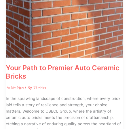
CBECL
Group
Your Path to Premier Auto Ceramic
Bricks
সিরামিক ব্রিক্স
/ By
ইট লাগবে
In the sprawling landscape of construction, where every brick
laid tells a story of resilience and strength, your choice
matters. Welcome to CBECL Group, where the artistry of
ceramic auto bricks meets the precision of craftsmanship,
etching a narrative of enduring quality across the heartland of