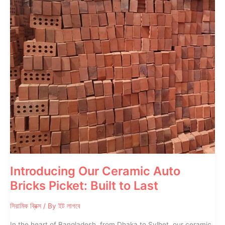
Bricks
Pickets
Introducing Our Ceramic Auto
Bricks Picket: Built to Last
সিরামিক ব্রিক্স
/ By
ইট লাগবে
In the heart of Bangladesh, from Dhaka to Sylhet, our ceramic