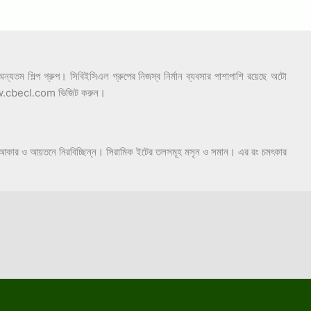
যতম শিল্প গ্রুপ। সিবিইসিএল গ্রুপের নিজস্ব নির্মান ব্যবসার পাশাপাশি রয়েছে অটো
ইট www.cbecl.com ভিজিট করুন।
লী, আকার ও আয়তনে নিরবিচ্ছিন্ন। সিরামিক ইটের তলসমূহ মসৃন ও সমান। এর রং চমৎকার