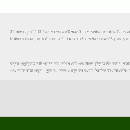
ইট লাগবে মুলত সিবিইসিএল গ্রুপের একটি অনলাইন সপ যেখানে কোম্পানির উন্নত মানের 
সিরামিকস ব্রিকস, কংক্রিট ব্লক, অটো ব্রিক্সের যাবতীয় মেশিন ও যন্ত্রপাতি। এছ
উন্নত প্রযুক্তিতে মাটি প্রসেস করে মেশিনে তৈরি এবং টানেল চুল্লিতে বিশেষভাবে 
এবং সহজে ছাতা পড়েনা। সুন্দর রং, সমান ও মসৃন তল হওয়ায় সিরামিক ইটগুলো ফেসিং ব