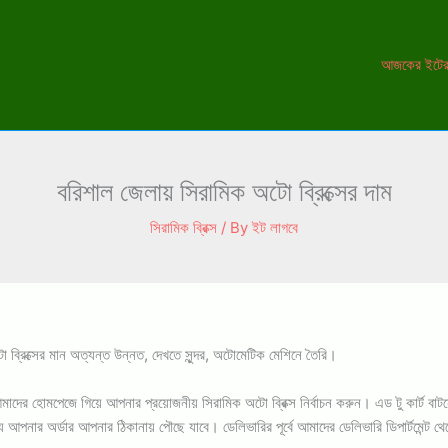
আজকের ইটের
বরিশাল জেলায় সিরামিক অটো ব্রিক্সের দাম
সিরামিক ব্রিক্স
/ By
ইট লাগবে
ব্রিক্সের মান অত্যন্ত উন্নত, দেখতে সুন্দর, অটোমেটিক মেশিনে তৈরি।
তে আমাদের হোমপেজে গিয়ে আপনার প্রয়োজনীয় সিরামিক অটো ব্রিক্স নির্বাচন করুন। এড টু কা
মধ্যে আপনার অর্ডার আপনার ঠিকানায় পৌছে যাবে। ডেলিভারির পূর্বে আমাদের ডেলিভারি ডিপার্টমে