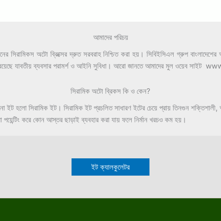
আমাদের পরিচয়
সিরামিকস অটো ব্রিক্সের দ্রুত সরবরাহ নিশ্চিত করা হয়। সিবিইসিএল গ্রুপ বাংলাদেশের অন্
াড়াও রয়েছে যাবতীয় ব্যবসার পরামর্শ ও আইনি সুবিধা। আরো জানতে আমাদের মুল ওয়েব সা
সিরামিক অটো ব্রিকস কি ও কেন?
পোড়ানো ইট হলো সিরামিক ইট। সিরামিক ইট প্রচলিত সাধারণ ইটের চেয়ে প্রায় তিনগুন শক্তিশা
া পয়েন্টিং করে কোন আস্তর ছাড়াই ব্যবহার করা যায় ফলে নির্মান খরচও কম হয়।
ইট ক্যালকুলেটর