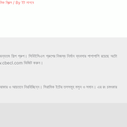
মিক ব্রিক্স
/ By
ইট লাগবে
যতম শিল্প গ্রুপ। সিবিইসিএল গ্রুপের নিজস্ব নির্মান ব্যবসার পাশাপাশি রয়েছে অটো
ইট www.cbecl.com ভিজিট করুন।
লী, আকার ও আয়তনে নিরবিচ্ছিন্ন। সিরামিক ইটের তলসমূহ মসৃন ও সমান। এর রং চমৎকার