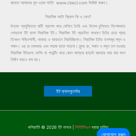
জানতে আমাদের মুল ওয়েব সাইট www.cbecl.com ভিজিট করুন।
সিরামিক অটো ব্রিকস কি ও কেন?
উন্নত প্রযুক্তিতে মাটি প্রসেস করে মেশিনে তৈরি এবং টানেল চুল্লিতে বিশেষভাবে
পোড়ানো ইট হলো সিরামিক ইট। সিরামিক ইট প্রচলিত সাধারণ ইটের চেয়ে প্রায়
তিনগুন শক্তিশালী, আকার ও আয়তনে নিরবিচ্ছিন্ন। সিরামিক ইটের তলসমূহ মসৃন ও
সমান। এর রং চমৎকার এবং সহজে ছাতা পড়েনা। সুন্দর রং, সমান ও মসৃন তল হওয়ায়
সিরামিক ইটগুলো ফেসিং বা পয়েন্টিং করে কোন আস্তর ছাড়াই ব্যবহার করা যায় ফলে
নির্মান খরচও কম হয়।
ইট ক্যালকুলেটর
কপিরাইট © 2026 ইট লাগবে |
সিবিইসিএল
দ্বারা চালিত
যোগাযোগ করুন