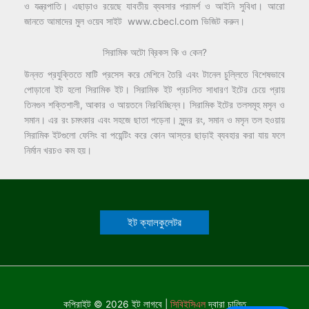
ও যন্ত্রপাতি। এছাড়াও রয়েছে যাবতীয় ব্যবসার পরামর্শ ও আইনি সুবিধা। আরো
জানতে আমাদের মুল ওয়েব সাইট www.cbecl.com ভিজিট করুন।
সিরামিক অটো ব্রিকস কি ও কেন?
উন্নত প্রযুক্তিতে মাটি প্রসেস করে মেশিনে তৈরি এবং টানেল চুল্লিতে বিশেষভাবে
পোড়ানো ইট হলো সিরামিক ইট। সিরামিক ইট প্রচলিত সাধারণ ইটের চেয়ে প্রায়
তিনগুন শক্তিশালী, আকার ও আয়তনে নিরবিচ্ছিন্ন। সিরামিক ইটের তলসমূহ মসৃন ও
সমান। এর রং চমৎকার এবং সহজে ছাতা পড়েনা। সুন্দর রং, সমান ও মসৃন তল হওয়ায়
সিরামিক ইটগুলো ফেসিং বা পয়েন্টিং করে কোন আস্তর ছাড়াই ব্যবহার করা যায় ফলে
নির্মান খরচও কম হয়।
ইট ক্যালকুলেটর
কপিরাইট © 2026 ইট লাগবে |
সিবিইসিএল
দ্বারা চালিত