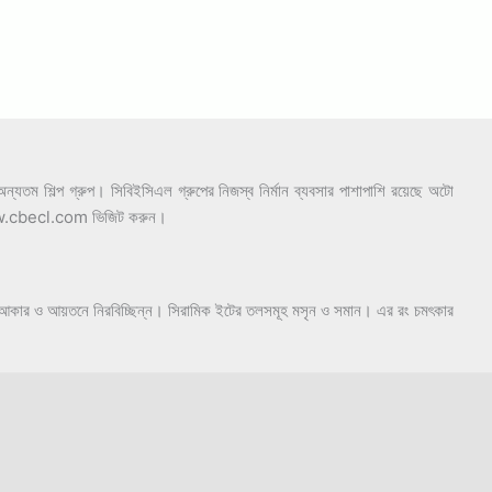
যতম শিল্প গ্রুপ। সিবিইসিএল গ্রুপের নিজস্ব নির্মান ব্যবসার পাশাপাশি রয়েছে অটো
ইট www.cbecl.com ভিজিট করুন।
লী, আকার ও আয়তনে নিরবিচ্ছিন্ন। সিরামিক ইটের তলসমূহ মসৃন ও সমান। এর রং চমৎকার