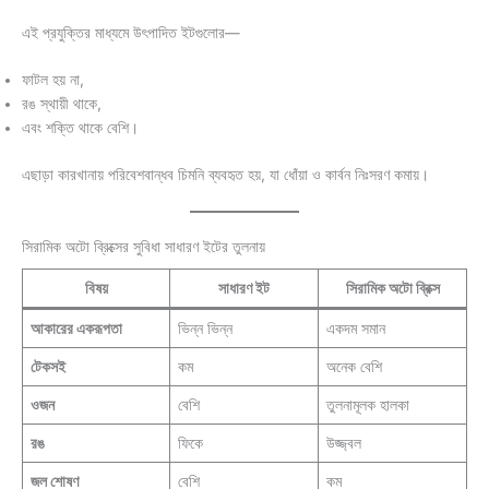
এই প্রযুক্তির মাধ্যমে উৎপাদিত ইটগুলোর—
ফাটল হয় না,
রঙ স্থায়ী থাকে,
এবং শক্তি থাকে বেশি।
এছাড়া কারখানায় পরিবেশবান্ধব চিমনি ব্যবহৃত হয়, যা ধোঁয়া ও কার্বন নিঃসরণ কমায়।
সিরামিক অটো ব্রিক্সের সুবিধা সাধারণ ইটের তুলনায়
বিষয়
সাধারণ ইট
সিরামিক অটো ব্রিক্স
আকারের একরূপতা
ভিন্ন ভিন্ন
একদম সমান
টেকসই
কম
অনেক বেশি
ওজন
বেশি
তুলনামূলক হালকা
রঙ
ফিকে
উজ্জ্বল
জল শোষণ
বেশি
কম