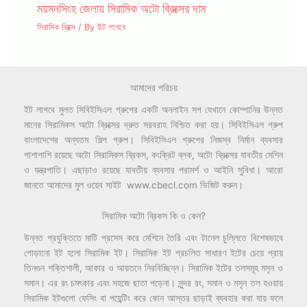
ময়মনসিংহ জেলায় সিরামিক অটো ব্রিক্সের দাম
সিরামিক ব্রিক্স
/ By
ইট লাগবে
আমাদের পরিচয়
ইট লাগবে মুলত সিবিইসিএল গ্রুপের একটি অনলাইন সপ যেখানে কোম্পানির উন্নত
মানের সিরামিকস অটো ব্রিক্সের দ্রুত সরবরাহ নিশ্চিত করা হয়। সিবিইসিএল গ্রুপ
বাংলাদেশের অন্যতম শিল্প গ্রুপ। সিবিইসিএল গ্রুপের নিজস্ব নির্মান ব্যবসার
পাশাপাশি রয়েছে অটো সিরামিকস ব্রিকস, কংক্রিট ব্লক, অটো ব্রিক্সের যাবতীয় মেশিন
ও যন্ত্রপাতি। এছাড়াও রয়েছে যাবতীয় ব্যবসার পরামর্শ ও আইনি সুবিধা। আরো
জানতে আমাদের মুল ওয়েব সাইট www.cbecl.com ভিজিট করুন।
সিরামিক অটো ব্রিকস কি ও কেন?
উন্নত প্রযুক্তিতে মাটি প্রসেস করে মেশিনে তৈরি এবং টানেল চুল্লিতে বিশেষভাবে
পোড়ানো ইট হলো সিরামিক ইট। সিরামিক ইট প্রচলিত সাধারণ ইটের চেয়ে প্রায়
তিনগুন শক্তিশালী, আকার ও আয়তনে নিরবিচ্ছিন্ন। সিরামিক ইটের তলসমূহ মসৃন ও
সমান। এর রং চমৎকার এবং সহজে ছাতা পড়েনা। সুন্দর রং, সমান ও মসৃন তল হওয়ায়
সিরামিক ইটগুলো ফেসিং বা পয়েন্টিং করে কোন আস্তর ছাড়াই ব্যবহার করা যায় ফলে