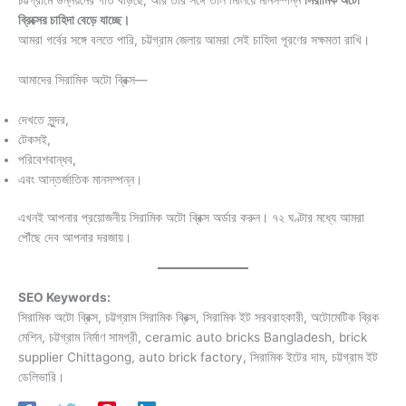
চট্টগ্রামে উন্নয়নের গতি বাড়ছে, আর তার সঙ্গে তাল মিলিয়ে মানসম্পন্ন
সিরামিক অটো
ব্রিক্সের চাহিদা বেড়ে যাচ্ছে।
আমরা গর্বের সঙ্গে বলতে পারি, চট্টগ্রাম জেলায় আমরা সেই চাহিদা পূরণের সক্ষমতা রাখি।
আমাদের সিরামিক অটো ব্রিক্স—
দেখতে সুন্দর,
টেকসই,
পরিবেশবান্ধব,
এবং আন্তর্জাতিক মানসম্পন্ন।
এখনই আপনার প্রয়োজনীয় সিরামিক অটো ব্রিক্স অর্ডার করুন। ৭২ ঘণ্টার মধ্যে আমরা
পৌঁছে দেব আপনার দরজায়।
SEO Keywords:
সিরামিক অটো ব্রিক্স, চট্টগ্রাম সিরামিক ব্রিক্স, সিরামিক ইট সরবরাহকারী, অটোমেটিক ব্রিক
মেশিন, চট্টগ্রাম নির্মাণ সামগ্রী, ceramic auto bricks Bangladesh, brick
supplier Chittagong, auto brick factory, সিরামিক ইটের দাম, চট্টগ্রাম ইট
ডেলিভারি।