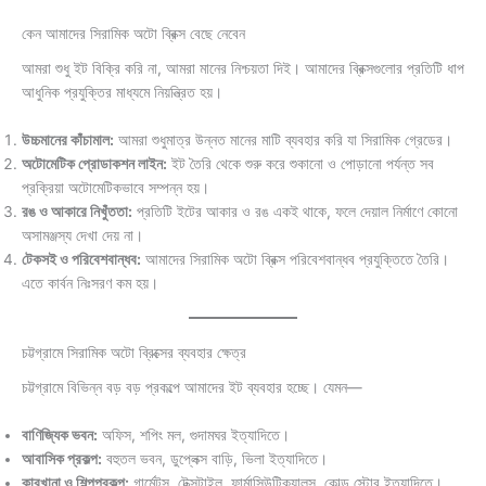
কেন আমাদের সিরামিক অটো ব্রিক্স বেছে নেবেন
আমরা শুধু ইট বিক্রি করি না, আমরা মানের নিশ্চয়তা দিই। আমাদের ব্রিক্সগুলোর প্রতিটি ধাপ
আধুনিক প্রযুক্তির মাধ্যমে নিয়ন্ত্রিত হয়।
উচ্চমানের কাঁচামাল:
আমরা শুধুমাত্র উন্নত মানের মাটি ব্যবহার করি যা সিরামিক গ্রেডের।
অটোমেটিক প্রোডাকশন লাইন:
ইট তৈরি থেকে শুরু করে শুকানো ও পোড়ানো পর্যন্ত সব
প্রক্রিয়া অটোমেটিকভাবে সম্পন্ন হয়।
রঙ ও আকারে নিখুঁততা:
প্রতিটি ইটের আকার ও রঙ একই থাকে, ফলে দেয়াল নির্মাণে কোনো
অসামঞ্জস্য দেখা দেয় না।
টেকসই ও পরিবেশবান্ধব:
আমাদের সিরামিক অটো ব্রিক্স পরিবেশবান্ধব প্রযুক্তিতে তৈরি।
এতে কার্বন নিঃসরণ কম হয়।
চট্টগ্রামে সিরামিক অটো ব্রিক্সের ব্যবহার ক্ষেত্র
চট্টগ্রামে বিভিন্ন বড় বড় প্রকল্পে আমাদের ইট ব্যবহার হচ্ছে। যেমন—
বাণিজ্যিক ভবন:
অফিস, শপিং মল, গুদামঘর ইত্যাদিতে।
আবাসিক প্রকল্প:
বহুতল ভবন, ডুপ্লেক্স বাড়ি, ভিলা ইত্যাদিতে।
কারখানা ও শিল্পপ্রকল্প:
গার্মেন্টস, টেক্সটাইল, ফার্মাসিউটিক্যালস, কোল্ড স্টোর ইত্যাদিতে।