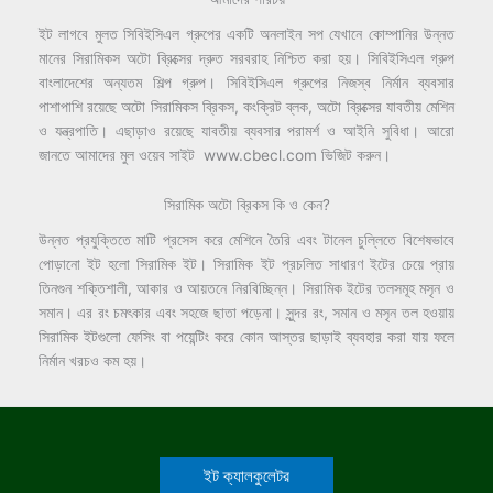
ইট লাগবে মুলত সিবিইসিএল গ্রুপের একটি অনলাইন সপ যেখানে কোম্পানির উন্নত
মানের সিরামিকস অটো ব্রিক্সের দ্রুত সরবরাহ নিশ্চিত করা হয়। সিবিইসিএল গ্রুপ
বাংলাদেশের অন্যতম শিল্প গ্রুপ। সিবিইসিএল গ্রুপের নিজস্ব নির্মান ব্যবসার
পাশাপাশি রয়েছে অটো সিরামিকস ব্রিকস, কংক্রিট ব্লক, অটো ব্রিক্সের যাবতীয় মেশিন
ও যন্ত্রপাতি। এছাড়াও রয়েছে যাবতীয় ব্যবসার পরামর্শ ও আইনি সুবিধা। আরো
জানতে আমাদের মুল ওয়েব সাইট www.cbecl.com ভিজিট করুন।
সিরামিক অটো ব্রিকস কি ও কেন?
উন্নত প্রযুক্তিতে মাটি প্রসেস করে মেশিনে তৈরি এবং টানেল চুল্লিতে বিশেষভাবে
পোড়ানো ইট হলো সিরামিক ইট। সিরামিক ইট প্রচলিত সাধারণ ইটের চেয়ে প্রায়
তিনগুন শক্তিশালী, আকার ও আয়তনে নিরবিচ্ছিন্ন। সিরামিক ইটের তলসমূহ মসৃন ও
সমান। এর রং চমৎকার এবং সহজে ছাতা পড়েনা। সুন্দর রং, সমান ও মসৃন তল হওয়ায়
সিরামিক ইটগুলো ফেসিং বা পয়েন্টিং করে কোন আস্তর ছাড়াই ব্যবহার করা যায় ফলে
নির্মান খরচও কম হয়।
ইট ক্যালকুলেটর