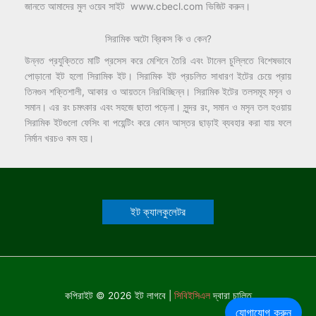
জানতে আমাদের মুল ওয়েব সাইট www.cbecl.com ভিজিট করুন।
সিরামিক অটো ব্রিকস কি ও কেন?
উন্নত প্রযুক্তিতে মাটি প্রসেস করে মেশিনে তৈরি এবং টানেল চুল্লিতে বিশেষভাবে
পোড়ানো ইট হলো সিরামিক ইট। সিরামিক ইট প্রচলিত সাধারণ ইটের চেয়ে প্রায়
তিনগুন শক্তিশালী, আকার ও আয়তনে নিরবিচ্ছিন্ন। সিরামিক ইটের তলসমূহ মসৃন ও
সমান। এর রং চমৎকার এবং সহজে ছাতা পড়েনা। সুন্দর রং, সমান ও মসৃন তল হওয়ায়
সিরামিক ইটগুলো ফেসিং বা পয়েন্টিং করে কোন আস্তর ছাড়াই ব্যবহার করা যায় ফলে
নির্মান খরচও কম হয়।
ইট ক্যালকুলেটর
কপিরাইট © 2026 ইট লাগবে |
সিবিইসিএল
দ্বারা চালিত
যোগাযোগ করুন