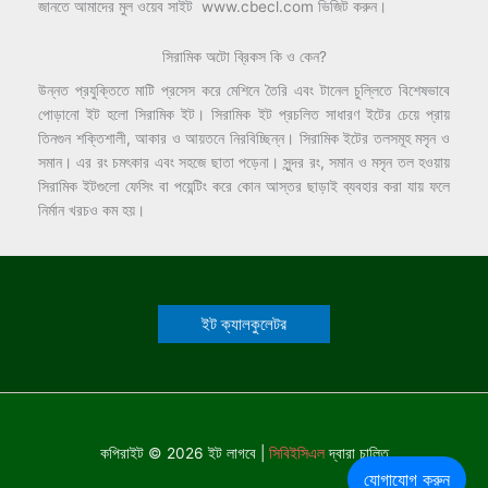
জানতে আমাদের মুল ওয়েব সাইট www.cbecl.com ভিজিট করুন।
সিরামিক অটো ব্রিকস কি ও কেন?
উন্নত প্রযুক্তিতে মাটি প্রসেস করে মেশিনে তৈরি এবং টানেল চুল্লিতে বিশেষভাবে
পোড়ানো ইট হলো সিরামিক ইট। সিরামিক ইট প্রচলিত সাধারণ ইটের চেয়ে প্রায়
তিনগুন শক্তিশালী, আকার ও আয়তনে নিরবিচ্ছিন্ন। সিরামিক ইটের তলসমূহ মসৃন ও
সমান। এর রং চমৎকার এবং সহজে ছাতা পড়েনা। সুন্দর রং, সমান ও মসৃন তল হওয়ায়
সিরামিক ইটগুলো ফেসিং বা পয়েন্টিং করে কোন আস্তর ছাড়াই ব্যবহার করা যায় ফলে
নির্মান খরচও কম হয়।
ইট ক্যালকুলেটর
কপিরাইট © 2026 ইট লাগবে |
সিবিইসিএল
দ্বারা চালিত
যোগাযোগ করুন