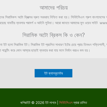
আমাদের পরিচয়
সিরামিকস অটো ব্রিক্সের দ্রুত সরবরাহ নিশ্চিত করা হয়। সিবিইসিএল গ্রুপ বাংলাদেশের অন্
াড়াও রয়েছে যাবতীয় ব্যবসার পরামর্শ ও আইনি সুবিধা। আরো জানতে আমাদের মুল ওয়েব সা
সিরামিক অটো ব্রিকস কি ও কেন?
পোড়ানো ইট হলো সিরামিক ইট। সিরামিক ইট প্রচলিত সাধারণ ইটের চেয়ে প্রায় তিনগুন শক্তিশা
া পয়েন্টিং করে কোন আস্তর ছাড়াই ব্যবহার করা যায় ফলে নির্মান খরচও কম হয়।
ইট ক্যালকুলেটর
কপিরাইট © 2026 ইট লাগবে |
সিবিইসিএল
দ্বারা চালিত