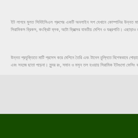
ইট লাগবে মুলত সিবিইসিএল গ্রুপের একটি অনলাইন সপ যেখানে কোম্পানির উন্নত মানের 
সিরামিকস ব্রিকস, কংক্রিট ব্লক, অটো ব্রিক্সের যাবতীয় মেশিন ও যন্ত্রপাতি। এছ
উন্নত প্রযুক্তিতে মাটি প্রসেস করে মেশিনে তৈরি এবং টানেল চুল্লিতে বিশেষভাবে 
এবং সহজে ছাতা পড়েনা। সুন্দর রং, সমান ও মসৃন তল হওয়ায় সিরামিক ইটগুলো ফেসিং ব