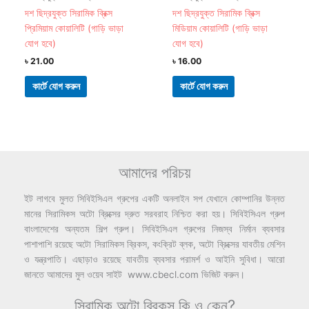
দশ ছিদ্রযুক্ত সিরামিক ব্রিক্স
দশ ছিদ্রযুক্ত সিরামিক ব্রিক্স
প্রিমিয়াম কোয়ালিটি (গাড়ি ভাড়া
মিডিয়াম কোয়ালিটি (গাড়ি ভাড়া
যোগ হবে)
যোগ হবে)
৳
21.00
৳
16.00
কার্টে যোগ করুন
কার্টে যোগ করুন
আমাদের পরিচয়
ইট লাগবে মুলত সিবিইসিএল গ্রুপের একটি অনলাইন সপ যেখানে কোম্পানির উন্নত
মানের সিরামিকস অটো ব্রিক্সের দ্রুত সরবরাহ নিশ্চিত করা হয়। সিবিইসিএল গ্রুপ
বাংলাদেশের অন্যতম শিল্প গ্রুপ। সিবিইসিএল গ্রুপের নিজস্ব নির্মান ব্যবসার
পাশাপাশি রয়েছে অটো সিরামিকস ব্রিকস, কংক্রিট ব্লক, অটো ব্রিক্সের যাবতীয় মেশিন
ও যন্ত্রপাতি। এছাড়াও রয়েছে যাবতীয় ব্যবসার পরামর্শ ও আইনি সুবিধা। আরো
জানতে আমাদের মুল ওয়েব সাইট www.cbecl.com ভিজিট করুন।
সিরামিক অটো ব্রিকস কি ও কেন?